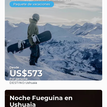
Paquete de vacaciones
Desde
US$573
Por persona
DESTINO:
Ushuaia
Ver
Noche Fueguina en
Ushuaia