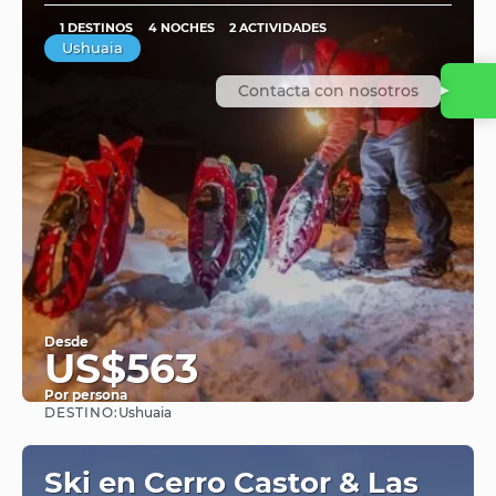
1 DESTINOS
4 NOCHES
2 ACTIVIDADES
Ushuaia
Contacta con nosotros
Desde
US$563
Por persona
DESTINO:
Ushuaia
Ver
Ski en Cerro Castor & Las