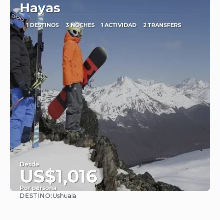
Hayas
1 DESTINOS
3 NOCHES
1 ACTIVIDAD
2 TRANSFERS
Desde
US$1,016
Por persona
DESTINO:
Ushuaia
Ver