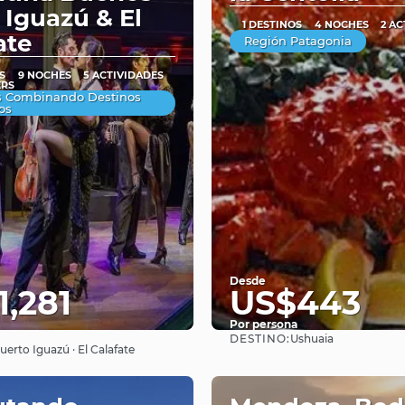
, Iguazú & El
1 DESTINOS
4 NOCHES
2 A
ate
Región Patagonia
S
9 NOCHES
5 ACTIVIDADES
ERS
s Combinando Destinos
os
Desde
1,281
US$443
Por persona
DESTINO:
Ushuaia
Ver
Ver
uerto Iguazú · El Calafate