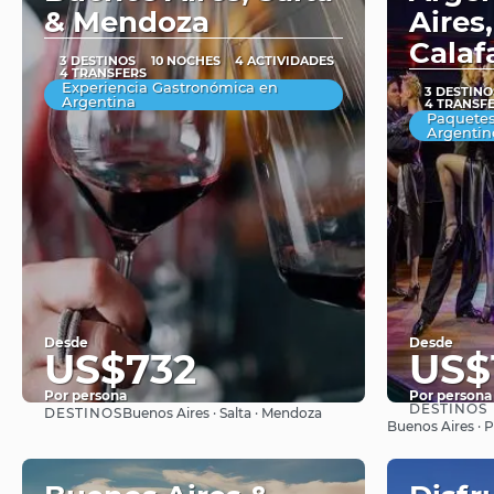
& Mendoza
Aires
Calaf
3 DESTINOS
10 NOCHES
4 ACTIVIDADES
4 TRANSFERS
Experiencia Gastronómica en
3 DESTINO
Argentina
4 TRANSF
Paquete
Argentin
Desde
Desde
US$732
US$
Por persona
Por persona
DESTINOS
DESTINOS
Buenos Aires · Salta · Mendoza
Ver
Buenos Aires · P