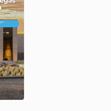
egas
a
CTIVIDADES
 en