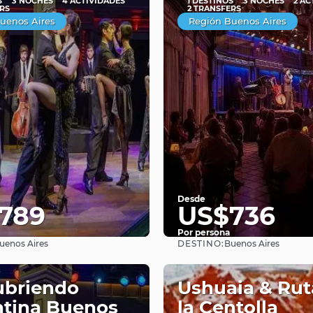
S
3 NOCHES
4 ACTIVIDADES
1 DESTINOS
3 NOCHES
2 AC
RS
2 TRANSFERS
uenos Aires
Región Buenos Aires
Desde
789
US$736
Por persona
DESTINO:
uenos Aires
Buenos Aires
Ver
Ver
ubriendo
Ushuaia & Rut
tina Buenos
la Centolla