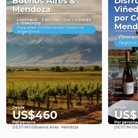
Buenos Aires &
Disfr
Mendoza
Viñed
por C
2 DESTINOS
5 NOCHES
2 ACTIVIDADES
4 TRANSFERS
Mend
Paquetes Combinando Destinos
Argentinos
2 DESTINO
Región C
Desde
Desde
US$460
US$
Por persona
Por persona
DESTINOS
DESTINOS
Buenos Aires · Mendoza
Ver