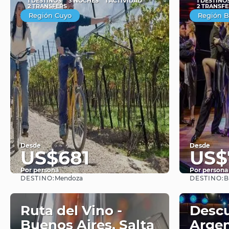
1 DESTINOS
3 NOCHES
1 ACTIVIDAD
1 DESTINO
2 TRANSFERS
2 TRANSFE
Región Cuyo
Región B
Desde
Desde
US$681
US$
Por persona
Por persona
DESTINO:
DESTINO:
Mendoza
B
Ver
Ruta del Vino -
Desc
Buenos Aires, Salta
Argen