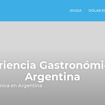
AYUDA
DÓLAR E
riencia Gastronómi
Argentina
mica en Argentina