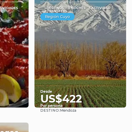
CTIVIDADES
1 DESTINOS
3 NOCHES
1 ACTIVIDAD
2 TRANSFERS
Región Cuyo
Desde
US$422
Por persona
DESTINO:
Mendoza
Ver