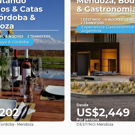
utando
Mendoza, Bod
os & Catas
& Gastronomi
órdoba &
1 DESTINOS
4 NOCHES
3 A
2 TRANSFERS
oza
Experiencia Gastronómica
Argentina
S
5 NOCHES
2 TRANSFERS
uyo & Córdoba
Desde
202
US$2,449
Por persona
DESTINO:
Cordoba · Mendoza
Mendoza
Ver
Ver