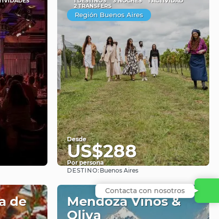
TIVIDADES
1 DESTINOS
3 NOCHES
1 ACTIVIDAD
2 TRANSFERS
Región Buenos Aires
Desde
US$288
Por persona
DESTINO:
Buenos Aires
Ver
Contacta con nosotros
a de
Mendoza Vinos &
Oliva