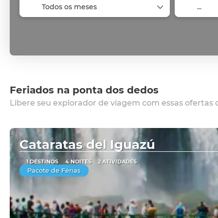
Feriados na ponta dos dedos
Libere seu explorador de viagem com essas ofertas d
Cataratas del Iguazú
1 DESTINOS
4 NOITES
2 ATIVIDADES
Pacote de Férias