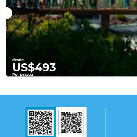
desde
US$493
Por pessoa